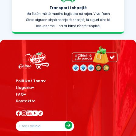
Transport i shpejtë
Me flotën më të madhe logjistike në rajon, Viva Fresh
Store siguron shpërndarje të shpejtë, të sigurt dhe të
besueshme – na ta bimë n'derë t'shpisë!
Politikat Tona
Llogaria
FAQ
Kontakti