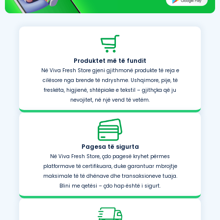
Produktet më të fundit
Në Viva Fresh Store gjeni gjithmonë produkte të reja e
cilësore nga brende të ndryshme. Ushqimore, pije, të
freskëta, higjienë, shtëpiake e tekstil – gjithçka që ju
nevojitet, në një vend të vetëm.
Pagesa të sigurta
Në Viva Fresh Store, çdo pagesë kryhet përmes
platformave të certifikuara, duke garantuar mbrojtje
maksimale të të dhënave dhe transaksioneve tuaja.
Blini me qetësi – çdo hap është i sigurt.