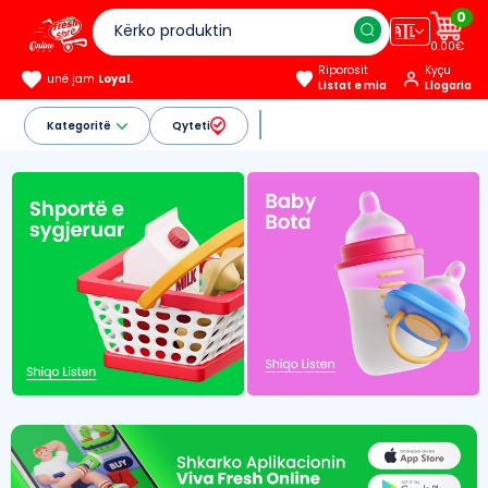
0
🇦🇱
0.00€
Riporosit
Kyçu
unë jam
Loyal.
Listat e mia
Llogaria
Kategoritë
Qyteti