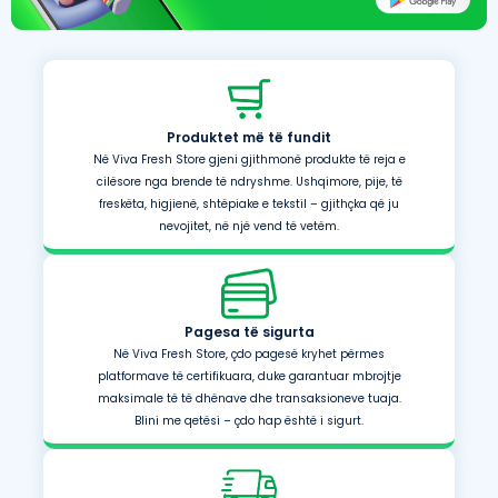
Produktet më të fundit
Në Viva Fresh Store gjeni gjithmonë produkte të reja e
cilësore nga brende të ndryshme. Ushqimore, pije, të
freskëta, higjienë, shtëpiake e tekstil – gjithçka që ju
nevojitet, në një vend të vetëm.
Pagesa të sigurta
Në Viva Fresh Store, çdo pagesë kryhet përmes
platformave të certifikuara, duke garantuar mbrojtje
maksimale të të dhënave dhe transaksioneve tuaja.
Blini me qetësi – çdo hap është i sigurt.