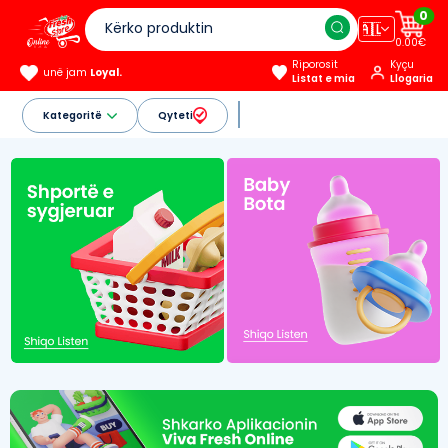
0
🇦🇱
0.00€
Riporosit
Kyçu
unë jam
Loyal.
Listat e mia
Llogaria
Kategoritë
Qyteti