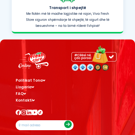
Transport i shpejtë
Me flotën më të madhe logjistike në rajon, Viva Fresh
Store siguron shpërndarje të shpejtë, të sigurt dhe të
besueshme – na ta bimë n'derë t'shpisë!
Politikat Tona
Llogaria
FAQ
Kontakti