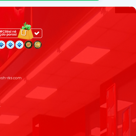
resh-rks.com
.