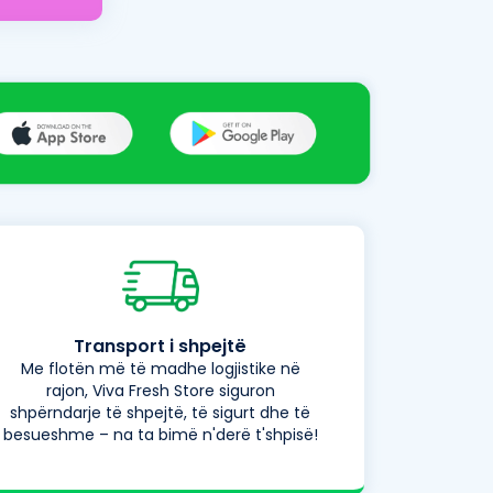
Transport i shpejtë
Me flotën më të madhe logjistike në
rajon, Viva Fresh Store siguron
shpërndarje të shpejtë, të sigurt dhe të
besueshme – na ta bimë n'derë t'shpisë!