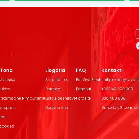
t Tona
Llogaria
FAQ
Kontakti
ivatësisë
Shporta ime
Per Viva Fresh
shitja.online@vivaf
ookies
Porosite
Pagesat
+383 49 998 000
Dorëzimit dhe Rimbursimit
Lista e deshirave
Porosite
038 408 888
ransportit
Llogaria ime
Suhodoll, Gracanice.
jera
 cookies