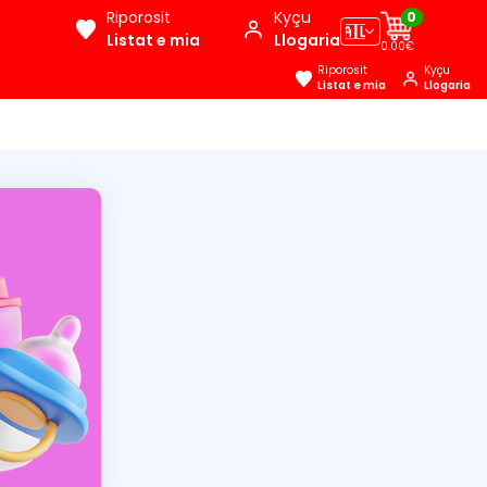
Riporosit
Kyçu
0
🇦🇱
Listat e mia
Llogaria
0.00€
Riporosit
Kyçu
Listat e mia
Llogaria