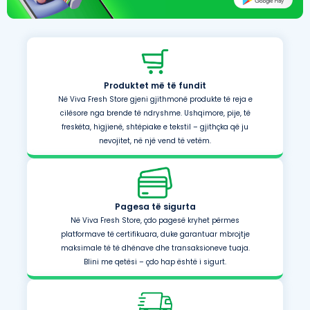
Produktet më të fundit
Në Viva Fresh Store gjeni gjithmonë produkte të reja e
cilësore nga brende të ndryshme. Ushqimore, pije, të
freskëta, higjienë, shtëpiake e tekstil – gjithçka që ju
nevojitet, në një vend të vetëm.
Pagesa të sigurta
Në Viva Fresh Store, çdo pagesë kryhet përmes
platformave të certifikuara, duke garantuar mbrojtje
maksimale të të dhënave dhe transaksioneve tuaja.
Blini me qetësi – çdo hap është i sigurt.