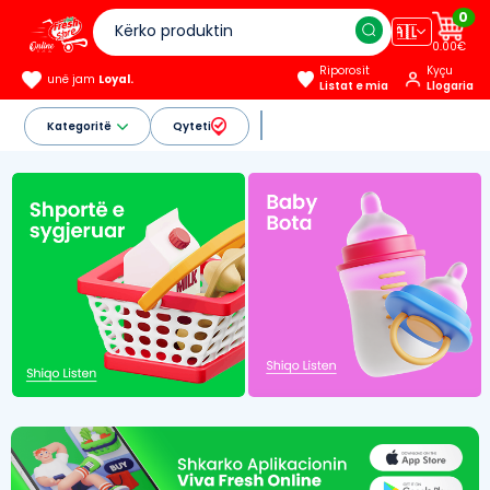
0
🇦🇱
0.00€
Riporosit
Kyçu
unë jam
Loyal.
Listat e mia
Llogaria
Kategoritë
Qyteti