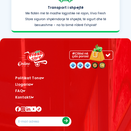
Transport i shpejtë
Me flotën më të madhe logjistike në rajon, Viva Fresh
Store siguron shpërndarje të shpejtë, të sigurt dhe të
besueshme – na ta bimë n'derë t'shpisë!
Politikat Tona
Llogaria
FAQ
Kontakti