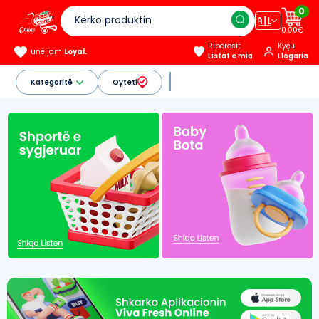
0
🇦🇱
0.00€
Riporosit
Kyçu
unë jam
Loyal.
Listat e mia
Llogaria
Kategoritë
Qyteti