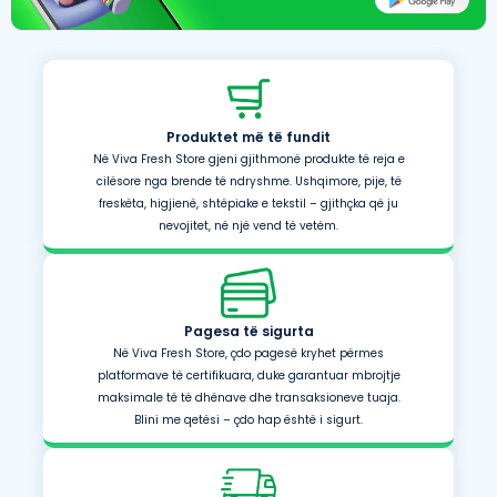
Produktet më të fundit
Në Viva Fresh Store gjeni gjithmonë produkte të reja e
cilësore nga brende të ndryshme. Ushqimore, pije, të
freskëta, higjienë, shtëpiake e tekstil – gjithçka që ju
nevojitet, në një vend të vetëm.
Pagesa të sigurta
Në Viva Fresh Store, çdo pagesë kryhet përmes
platformave të certifikuara, duke garantuar mbrojtje
maksimale të të dhënave dhe transaksioneve tuaja.
Blini me qetësi – çdo hap është i sigurt.