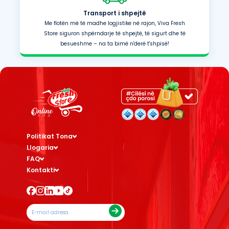
Transport i shpejtë
Me flotën më të madhe logjistike në rajon, Viva Fresh
Store siguron shpërndarje të shpejtë, të sigurt dhe të
besueshme – na ta bimë n'derë t'shpisë!
Politikat Tona
Llogaria
FAQ
Kontakti