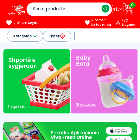
0
🇦🇱
0.00€
Riporosit
Kyçu
unë jam
Loyal.
Listat e mia
Llogaria
Kategoritë
Qyteti