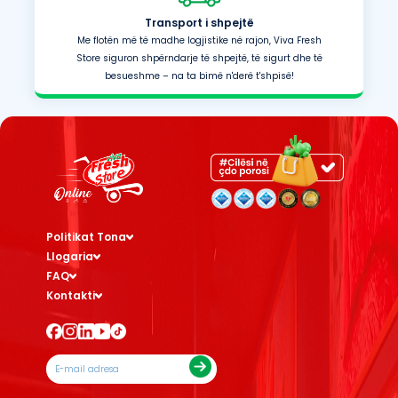
Transport i shpejtë
Me flotën më të madhe logjistike në rajon, Viva Fresh
Store siguron shpërndarje të shpejtë, të sigurt dhe të
besueshme – na ta bimë n'derë t'shpisë!
Politikat Tona
Llogaria
FAQ
Kontakti