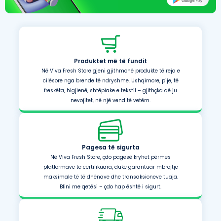
Produktet më të fundit
Në Viva Fresh Store gjeni gjithmonë produkte të reja e
cilësore nga brende të ndryshme. Ushqimore, pije, të
freskëta, higjienë, shtëpiake e tekstil – gjithçka që ju
nevojitet, në një vend të vetëm.
Pagesa të sigurta
Në Viva Fresh Store, çdo pagesë kryhet përmes
platformave të certifikuara, duke garantuar mbrojtje
maksimale të të dhënave dhe transaksioneve tuaja.
Blini me qetësi – çdo hap është i sigurt.