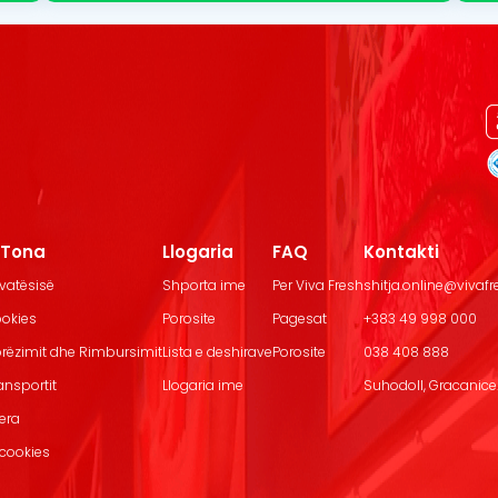
t Tona
Llogaria
FAQ
Kontakti
ivatësisë
Shporta ime
Per Viva Fresh
shitja.online@vivaf
ookies
Porosite
Pagesat
+383 49 998 000
Dorëzimit dhe Rimbursimit
Lista e deshirave
Porosite
038 408 888
ransportit
Llogaria ime
Suhodoll, Gracanice.
jera
 cookies