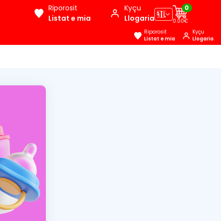
Riporosit
Kyçu
0
🇦🇱
Listat e mia
Llogaria
0.00€
Riporosit
Kyçu
Listat e mia
Llogaria