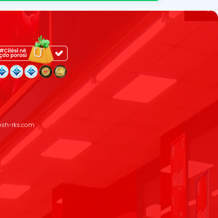
resh-rks.com
.