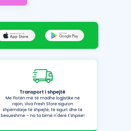
Transport i shpejtë
Me flotën më të madhe logjistike në
rajon, Viva Fresh Store siguron
shpërndarje të shpejtë, të sigurt dhe të
besueshme – na ta bimë n'derë t'shpisë!