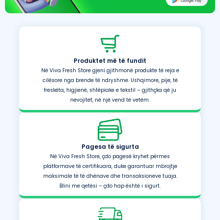
Produktet më të fundit
Në Viva Fresh Store gjeni gjithmonë produkte të reja e
cilësore nga brende të ndryshme. Ushqimore, pije, të
freskëta, higjienë, shtëpiake e tekstil – gjithçka që ju
nevojitet, në një vend të vetëm.
Pagesa të sigurta
Në Viva Fresh Store, çdo pagesë kryhet përmes
platformave të certifikuara, duke garantuar mbrojtje
maksimale të të dhënave dhe transaksioneve tuaja.
Blini me qetësi – çdo hap është i sigurt.