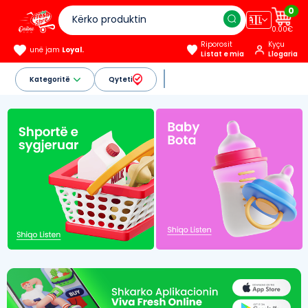
0
🇦🇱
0.00€
Riporosit
Kyçu
unë jam
Loyal.
Listat e mia
Llogaria
Kategoritë
Qyteti