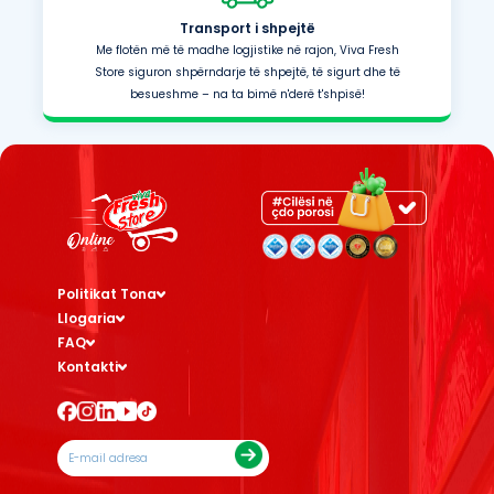
Transport i shpejtë
Me flotën më të madhe logjistike në rajon, Viva Fresh
Store siguron shpërndarje të shpejtë, të sigurt dhe të
besueshme – na ta bimë n'derë t'shpisë!
Politikat Tona
Llogaria
FAQ
Kontakti