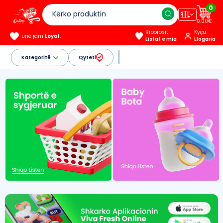
0
🇦🇱
0.00€
Riporosit
Kyçu
unë jam
Loyal.
Listat e mia
Llogaria
Kategoritë
Qyteti