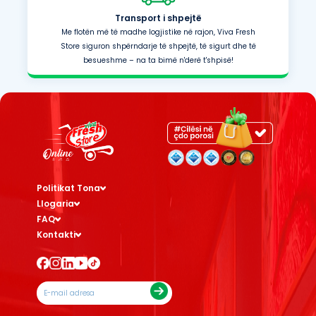
Transport i shpejtë
Me flotën më të madhe logjistike në rajon, Viva Fresh
Store siguron shpërndarje të shpejtë, të sigurt dhe të
besueshme – na ta bimë n'derë t'shpisë!
Politikat Tona
Llogaria
FAQ
Kontakti