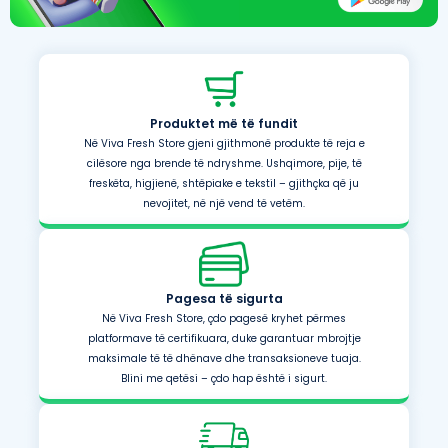
Produktet më të fundit
Në Viva Fresh Store gjeni gjithmonë produkte të reja e
cilësore nga brende të ndryshme. Ushqimore, pije, të
freskëta, higjienë, shtëpiake e tekstil – gjithçka që ju
nevojitet, në një vend të vetëm.
Pagesa të sigurta
Në Viva Fresh Store, çdo pagesë kryhet përmes
platformave të certifikuara, duke garantuar mbrojtje
maksimale të të dhënave dhe transaksioneve tuaja.
Blini me qetësi – çdo hap është i sigurt.