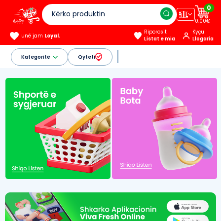
0
🇦🇱
0.00€
Riporosit
Kyçu
unë jam
Loyal.
Listat e mia
Llogaria
Kategoritë
Qyteti