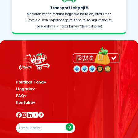
Transport i shpejtë
Me flotën më të madhe logjistike në rajon, Viva Fresh
Store siguron shpërndarje të shpejtë, të sigurt dhe të
besueshme – na ta bimë n'derë t'shpisë!
Politikat Tona
Llogaria
FAQ
Kontakti