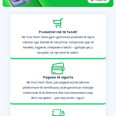
Produktet më të fundit
Në Viva Fresh Store gjeni gjithmonë produkte të reja e
cilësore nga brende të ndryshme. Ushqimore, pije, të
freskëta, higjienë, shtëpiake e tekstil – gjithçka që ju
nevojitet, në një vend të vetëm.
Pagesa të sigurta
Në Viva Fresh Store, çdo pagesë kryhet përmes
platformave të certifikuara, duke garantuar mbrojtje
maksimale të të dhënave dhe transaksioneve tuaja.
Blini me qetësi – çdo hap është i sigurt.