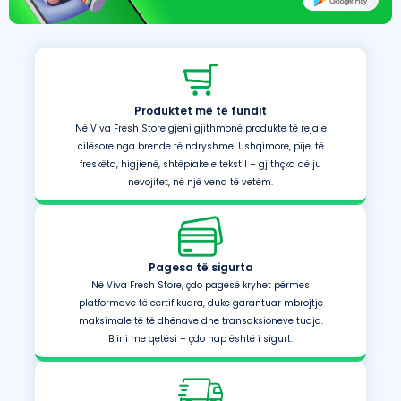
Produktet më të fundit
Në Viva Fresh Store gjeni gjithmonë produkte të reja e
cilësore nga brende të ndryshme. Ushqimore, pije, të
freskëta, higjienë, shtëpiake e tekstil – gjithçka që ju
nevojitet, në një vend të vetëm.
Pagesa të sigurta
Në Viva Fresh Store, çdo pagesë kryhet përmes
platformave të certifikuara, duke garantuar mbrojtje
maksimale të të dhënave dhe transaksioneve tuaja.
Blini me qetësi – çdo hap është i sigurt.