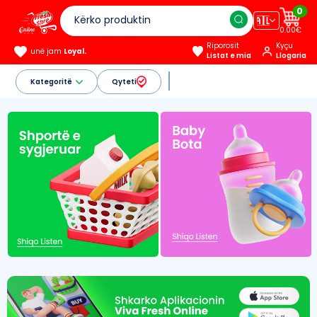
0
🇦🇱
0.00€
Riporosit
Kyçu
unë jam
Loyal.
Listat e mia
Llogaria
Kategoritë
Qyteti