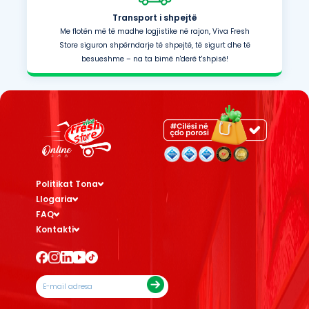
Transport i shpejtë
Me flotën më të madhe logjistike në rajon, Viva Fresh
Store siguron shpërndarje të shpejtë, të sigurt dhe të
besueshme – na ta bimë n'derë t'shpisë!
Politikat Tona
Llogaria
FAQ
Kontakti