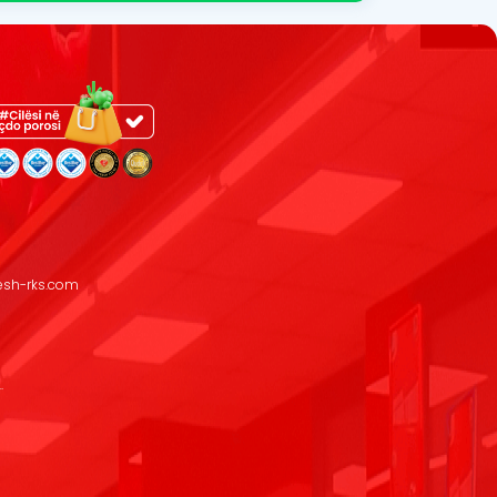
resh-rks.com
.