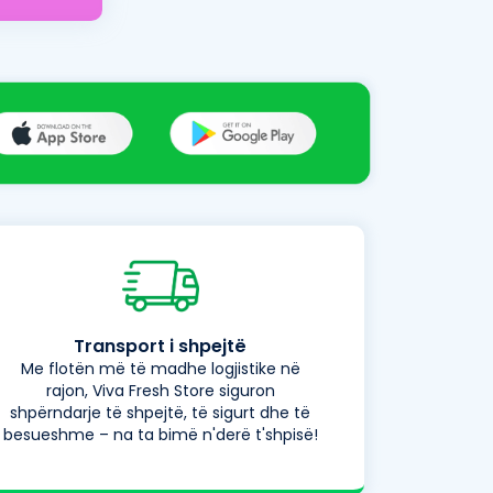
Transport i shpejtë
Me flotën më të madhe logjistike në
rajon, Viva Fresh Store siguron
shpërndarje të shpejtë, të sigurt dhe të
besueshme – na ta bimë n'derë t'shpisë!