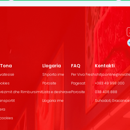
t Tona
Llogaria
FAQ
Kontakti
ivatësisë
Shporta ime
Per Viva Fresh
shitja.online@vivaf
ookies
Porosite
Pagesat
+383 49 998 000
Dorëzimit dhe Rimbursimit
Lista e deshirave
Porosite
038 408 888
ransportit
Llogaria ime
Suhodoll, Gracanice.
jera
 cookies