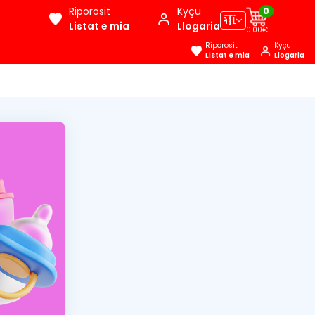
Riporosit
Kyçu
0
🇦🇱
Listat e mia
Llogaria
0.00€
Riporosit
Kyçu
Listat e mia
Llogaria