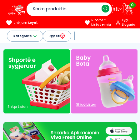
0
🇦🇱
0.00€
Riporosit
Kyçu
unë jam
Loyal.
Listat e mia
Llogaria
Kategoritë
Qyteti