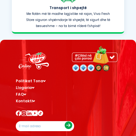
Transport i shpejtë
Me flotën më të madhe logjistike në rajon, Viva Fresh
Store siguron shpërndarje të shpejtë, të sigurt dhe të
besueshme – na ta bimë n'derë t'shpisë!
Politikat Tona
Llogaria
FAQ
Kontakti