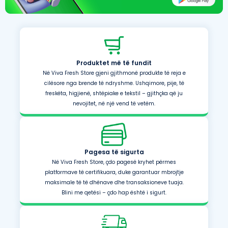
Produktet më të fundit
Në Viva Fresh Store gjeni gjithmonë produkte të reja e
cilësore nga brende të ndryshme. Ushqimore, pije, të
freskëta, higjienë, shtëpiake e tekstil – gjithçka që ju
nevojitet, në një vend të vetëm.
Pagesa të sigurta
Në Viva Fresh Store, çdo pagesë kryhet përmes
platformave të certifikuara, duke garantuar mbrojtje
maksimale të të dhënave dhe transaksioneve tuaja.
Blini me qetësi – çdo hap është i sigurt.