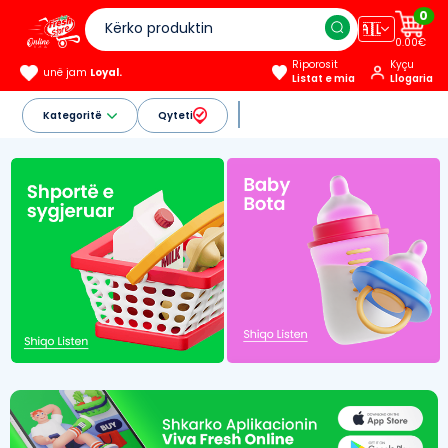
0
🇦🇱
0.00€
Riporosit
Kyçu
unë jam
Loyal.
Listat e mia
Llogaria
Kategoritë
Qyteti