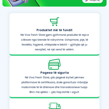
Produktet më të fundit
Në Viva Fresh Store gjeni gjithmonë produkte të reja e
cilësore nga brende të ndryshme. Ushqimore, pije, të
freskëta, higjienë, shtëpiake e tekstil – gjithçka që ju
nevojitet, në një vend të vetëm.
Pagesa të sigurta
Në Viva Fresh Store, çdo pagesë kryhet përmes
platformave të certifikuara, duke garantuar mbrojtje
maksimale të të dhënave dhe transaksioneve tuaja.
Blini me qetësi – çdo hap është i sigurt.