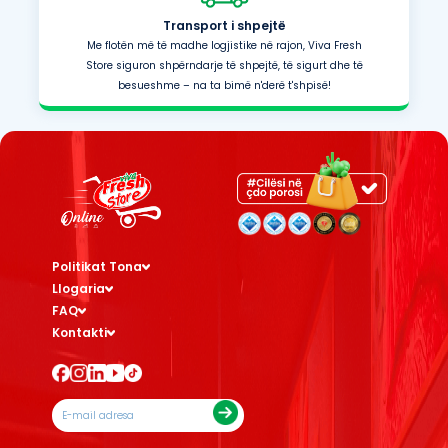
Transport i shpejtë
Me flotën më të madhe logjistike në rajon, Viva Fresh
Store siguron shpërndarje të shpejtë, të sigurt dhe të
besueshme – na ta bimë n'derë t'shpisë!
Politikat Tona
Llogaria
FAQ
Kontakti