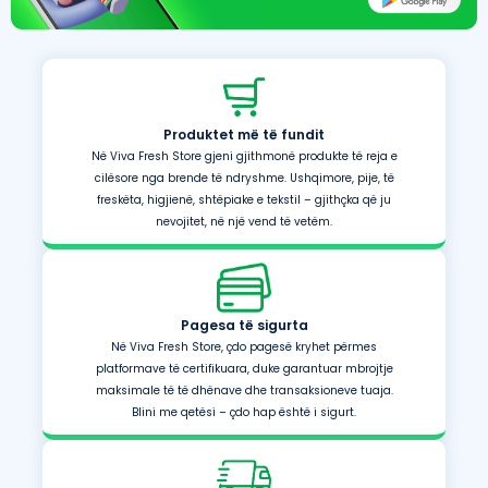
Produktet më të fundit
Në Viva Fresh Store gjeni gjithmonë produkte të reja e
cilësore nga brende të ndryshme. Ushqimore, pije, të
freskëta, higjienë, shtëpiake e tekstil – gjithçka që ju
nevojitet, në një vend të vetëm.
Pagesa të sigurta
Në Viva Fresh Store, çdo pagesë kryhet përmes
platformave të certifikuara, duke garantuar mbrojtje
maksimale të të dhënave dhe transaksioneve tuaja.
Blini me qetësi – çdo hap është i sigurt.