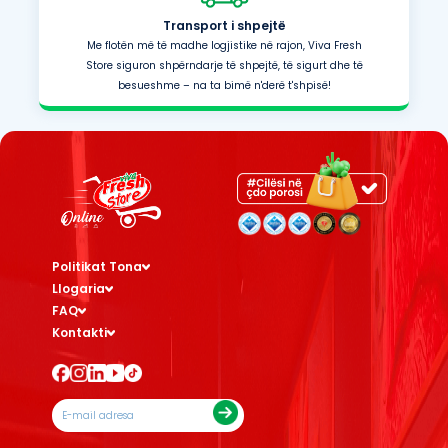
Transport i shpejtë
Me flotën më të madhe logjistike në rajon, Viva Fresh
Store siguron shpërndarje të shpejtë, të sigurt dhe të
besueshme – na ta bimë n'derë t'shpisë!
Politikat Tona
Llogaria
FAQ
Kontakti