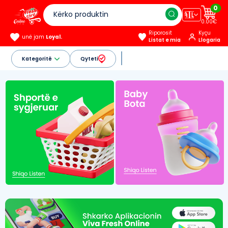
0
🇦🇱
0.00€
Riporosit
Kyçu
unë jam
Loyal.
Listat e mia
Llogaria
Kategoritë
Qyteti