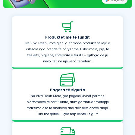
Produktet më të fundit
Në Viva Fresh Store gjeni gjithmonë produkte të reja e
cilësore nga brende të ndryshme. Ushqimore, pije, të
freskëta, higjienë, shtëpiake e tekstil – gjithçka që ju
nevojitet, në një vend të vetëm.
Pagesa të sigurta
Në Viva Fresh Store, çdo pagesë kryhet përmes
platformave të certifikuara, duke garantuar mbrojtje
maksimale të të dhënave dhe transaksioneve tuaja.
Blini me qetësi – çdo hap është i sigurt.