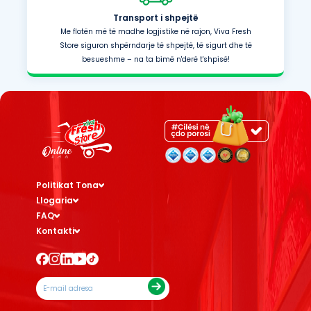
Transport i shpejtë
Me flotën më të madhe logjistike në rajon, Viva Fresh
Store siguron shpërndarje të shpejtë, të sigurt dhe të
besueshme – na ta bimë n'derë t'shpisë!
Politikat Tona
Llogaria
FAQ
Kontakti