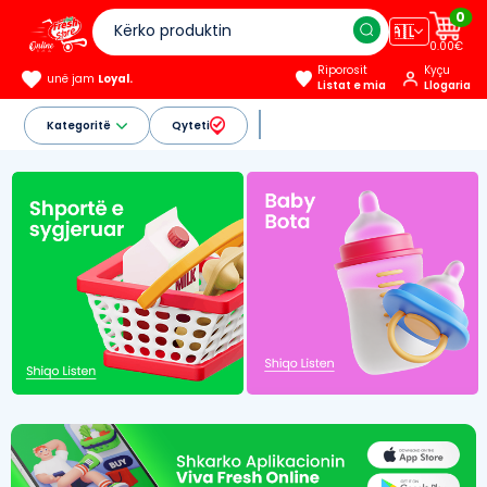
0
🇦🇱
0.00€
Riporosit
Kyçu
unë jam
Loyal.
Listat e mia
Llogaria
Kategoritë
Qyteti