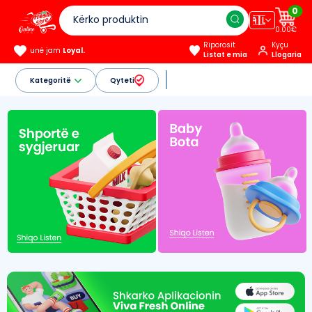
0
🇦🇱
0.00€
Riporosit
Kyçu
unë jam
Loyal.
Listat e mia
Llogaria
Kategoritë
Qyteti