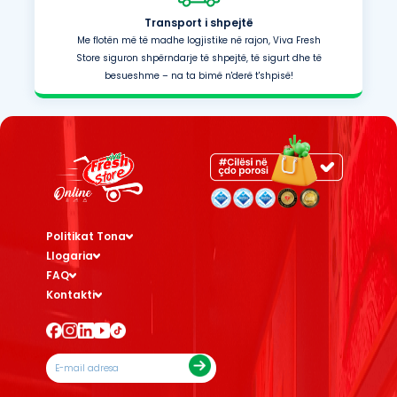
Transport i shpejtë
Me flotën më të madhe logjistike në rajon, Viva Fresh
Store siguron shpërndarje të shpejtë, të sigurt dhe të
besueshme – na ta bimë n'derë t'shpisë!
Politikat Tona
Llogaria
FAQ
Kontakti