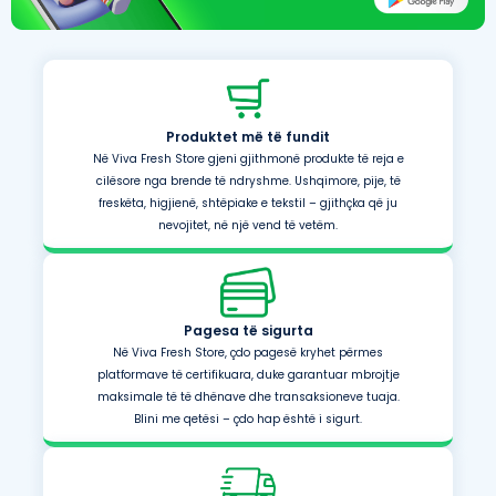
Produktet më të fundit
Në Viva Fresh Store gjeni gjithmonë produkte të reja e
cilësore nga brende të ndryshme. Ushqimore, pije, të
freskëta, higjienë, shtëpiake e tekstil – gjithçka që ju
nevojitet, në një vend të vetëm.
Pagesa të sigurta
Në Viva Fresh Store, çdo pagesë kryhet përmes
platformave të certifikuara, duke garantuar mbrojtje
maksimale të të dhënave dhe transaksioneve tuaja.
Blini me qetësi – çdo hap është i sigurt.