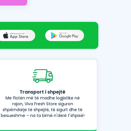
Transport i shpejtë
Me flotën më të madhe logjistike në
rajon, Viva Fresh Store siguron
shpërndarje të shpejtë, të sigurt dhe të
besueshme – na ta bimë n'derë t'shpisë!