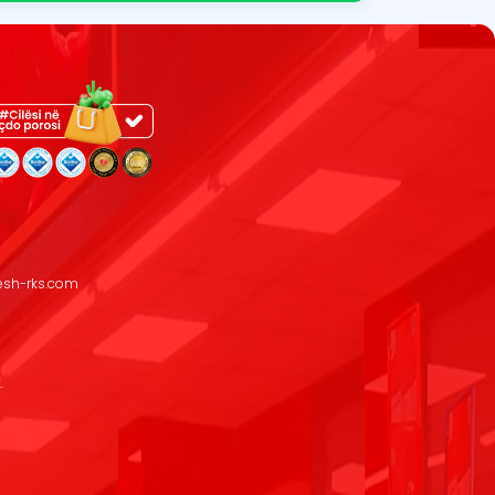
resh-rks.com
.