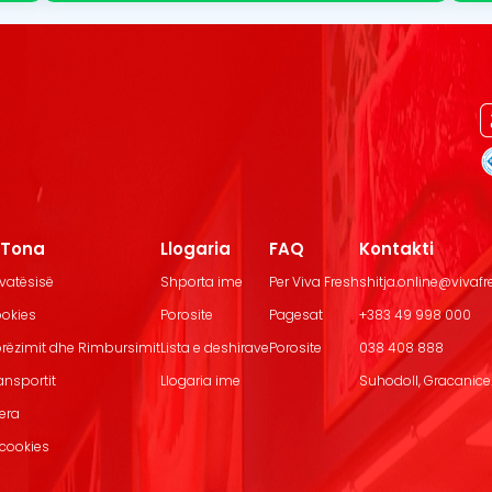
t Tona
Llogaria
FAQ
Kontakti
ivatësisë
Shporta ime
Per Viva Fresh
shitja.online@vivaf
ookies
Porosite
Pagesat
+383 49 998 000
Dorëzimit dhe Rimbursimit
Lista e deshirave
Porosite
038 408 888
ransportit
Llogaria ime
Suhodoll, Gracanice.
jera
 cookies