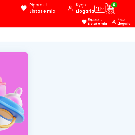
Riporosit
Kyçu
0
🇦🇱
Listat e mia
Llogaria
0.00€
Riporosit
Kyçu
Listat e mia
Llogaria