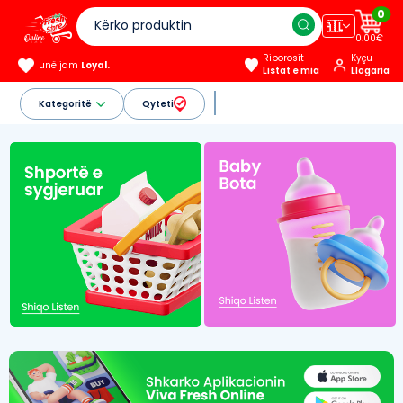
0
🇦🇱
0.00€
Riporosit
Kyçu
unë jam
Loyal.
Listat e mia
Llogaria
Kategoritë
Qyteti