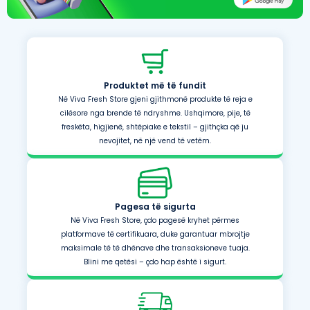
Produktet më të fundit
Në Viva Fresh Store gjeni gjithmonë produkte të reja e
cilësore nga brende të ndryshme. Ushqimore, pije, të
freskëta, higjienë, shtëpiake e tekstil – gjithçka që ju
nevojitet, në një vend të vetëm.
Pagesa të sigurta
Në Viva Fresh Store, çdo pagesë kryhet përmes
platformave të certifikuara, duke garantuar mbrojtje
maksimale të të dhënave dhe transaksioneve tuaja.
Blini me qetësi – çdo hap është i sigurt.