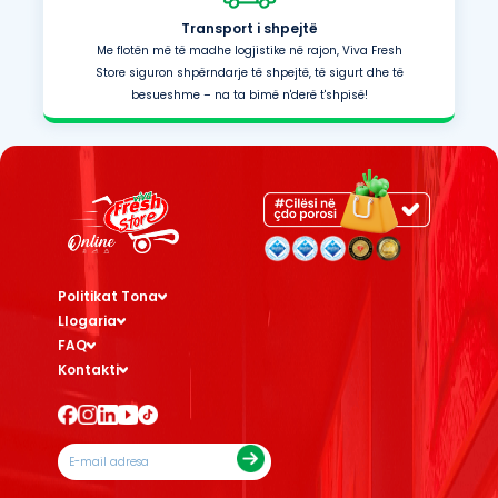
Transport i shpejtë
Me flotën më të madhe logjistike në rajon, Viva Fresh
Store siguron shpërndarje të shpejtë, të sigurt dhe të
besueshme – na ta bimë n'derë t'shpisë!
Politikat Tona
Llogaria
FAQ
Kontakti