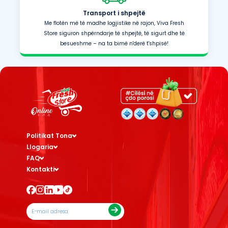
Transport i shpejtë
Me flotën më të madhe logjistike në rajon, Viva Fresh
Store siguron shpërndarje të shpejtë, të sigurt dhe të
besueshme – na ta bimë n'derë t'shpisë!
Politikat Tona
Llogaria
FAQ
Kontakti