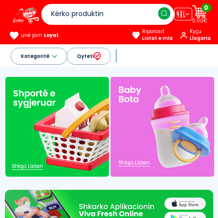
0
🇦🇱
0.00€
Riporosit
Kyçu
unë jam
Loyal.
Listat e mia
Llogaria
Kategoritë
Qyteti