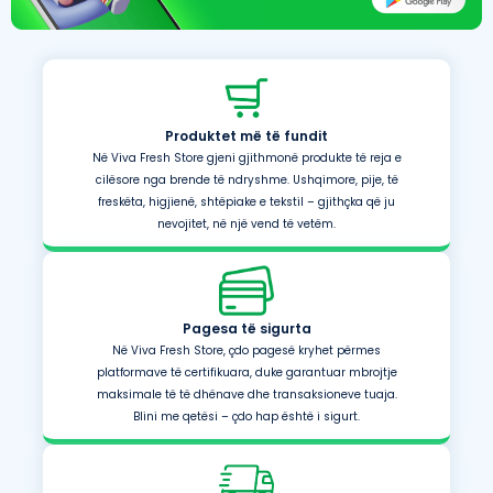
Produktet më të fundit
Në Viva Fresh Store gjeni gjithmonë produkte të reja e
cilësore nga brende të ndryshme. Ushqimore, pije, të
freskëta, higjienë, shtëpiake e tekstil – gjithçka që ju
nevojitet, në një vend të vetëm.
Pagesa të sigurta
Në Viva Fresh Store, çdo pagesë kryhet përmes
platformave të certifikuara, duke garantuar mbrojtje
maksimale të të dhënave dhe transaksioneve tuaja.
Blini me qetësi – çdo hap është i sigurt.