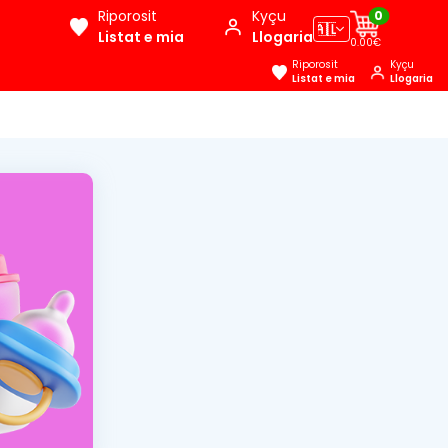
Riporosit
Kyçu
0
🇦🇱
Listat e mia
Llogaria
0.00€
Riporosit
Kyçu
Listat e mia
Llogaria