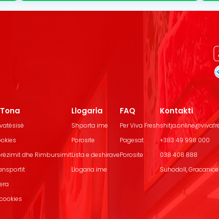
t Tona
Llogaria
FAQ
Kontakti
ivatësisë
Shporta ime
Per Viva Fresh
shitja.online@vivaf
ookies
Porosite
Pagesat
+383 49 998 000
Dorëzimit dhe Rimbursimit
Lista e deshirave
Porosite
038 408 888
ransportit
Llogaria ime
Suhodoll, Gracanice.
jera
 cookies