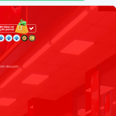
resh-rks.com
.