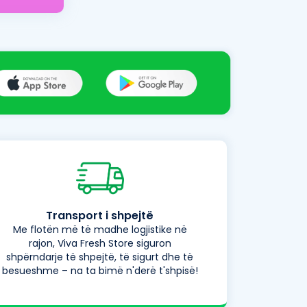
Transport i shpejtë
Me flotën më të madhe logjistike në
rajon, Viva Fresh Store siguron
shpërndarje të shpejtë, të sigurt dhe të
besueshme – na ta bimë n'derë t'shpisë!