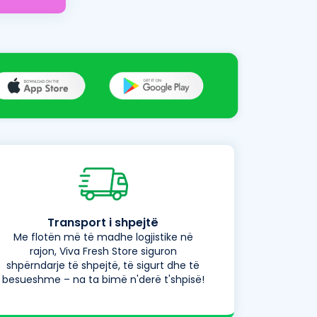
Transport i shpejtë
Me flotën më të madhe logjistike në
rajon, Viva Fresh Store siguron
shpërndarje të shpejtë, të sigurt dhe të
besueshme – na ta bimë n'derë t'shpisë!