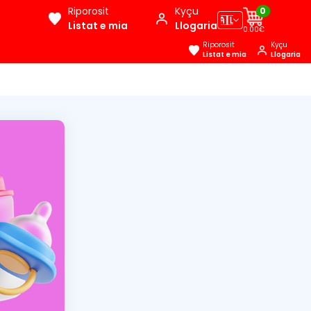
Riporosit
Kyçu
0
🇦🇱
Listat e mia
Llogaria
0.00€
Riporosit
Kyçu
Listat e mia
Llogaria