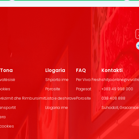
t Tona
Llogaria
FAQ
Kontakti
ivatësisë
Shporta ime
Per Viva Fresh
shitja.online@vivaf
ookies
Porosite
Pagesat
+383 49 998 000
Dorëzimit dhe Rimbursimit
Lista e deshirave
Porosite
038 408 888
ransportit
Llogaria ime
Suhodoll, Gracanice.
jera
 cookies