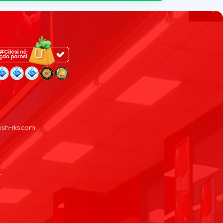
resh-rks.com
.