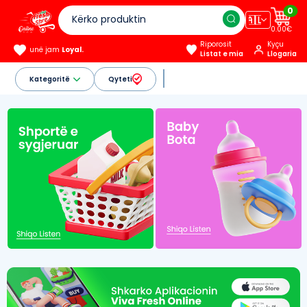
0
🇦🇱
0.00€
Riporosit
Kyçu
unë jam
Loyal.
Listat e mia
Llogaria
Kategoritë
Qyteti