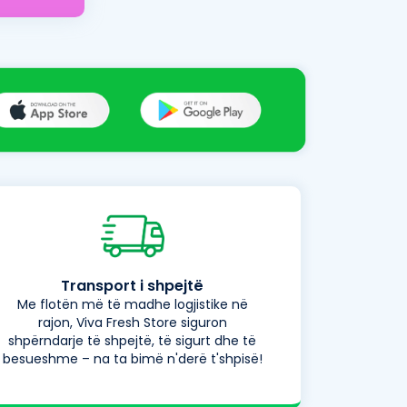
Transport i shpejtë
Me flotën më të madhe logjistike në
rajon, Viva Fresh Store siguron
shpërndarje të shpejtë, të sigurt dhe të
besueshme – na ta bimë n'derë t'shpisë!