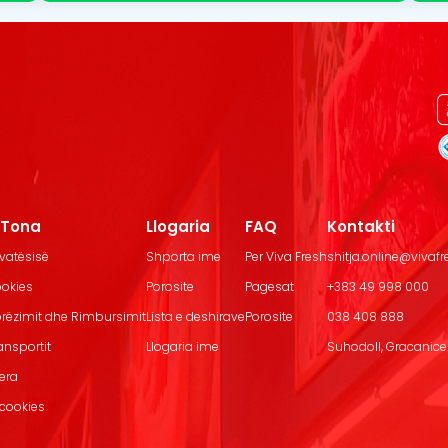
t Tona
Llogaria
FAQ
Kontakti
ivatësisë
Shporta ime
Per Viva Fresh
shitja.online@vivaf
ookies
Porosite
Pagesat
+383 49 998 000
Dorëzimit dhe Rimbursimit
Lista e deshirave
Porosite
038 408 888
ransportit
Llogaria ime
Suhodoll, Gracanice.
jera
 cookies