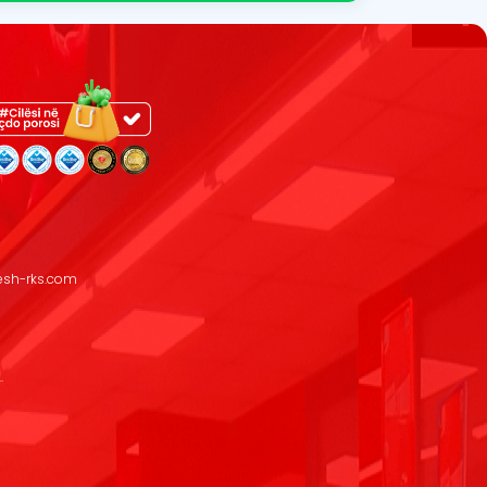
resh-rks.com
.