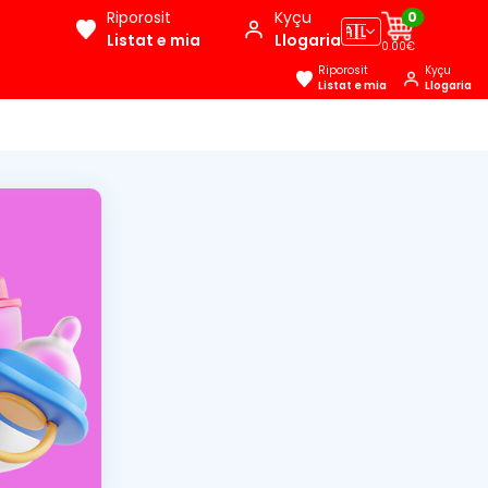
Riporosit
Kyçu
0
🇦🇱
Listat e mia
Llogaria
0.00€
Riporosit
Kyçu
Listat e mia
Llogaria