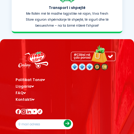
Transport i shpejtë
Me flotën më të madhe logjistike në rajon, Viva Fresh
Store siguron shpërndarje të shpejtë, të sigurt dhe të
besueshme – na ta bimë n'derë t'shpisë!
Politikat Tona
Llogaria
FAQ
Kontakti