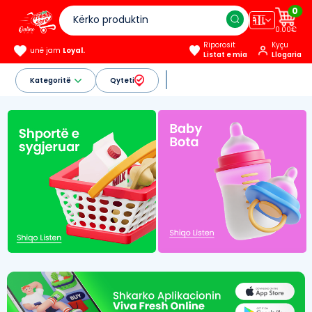
0
🇦🇱
0.00€
Riporosit
Kyçu
unë jam
Loyal.
Listat e mia
Llogaria
Kategoritë
Qyteti