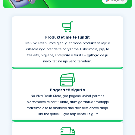
Produktet më të fundit
Në Viva Fresh Store gjeni gjithmonë produkte të reja e
cilësore nga brende të ndryshme. Ushqimore, pije, të
freskëta, higjienë, shtëpiake e tekstil – gjithçka që ju
nevojitet, në një vend të vetëm.
Pagesa të sigurta
Në Viva Fresh Store, çdo pagesë kryhet përmes
platformave të certifikuara, duke garantuar mbrojtje
maksimale të të dhënave dhe transaksioneve tuaja.
Blini me qetësi – çdo hap është i sigurt.