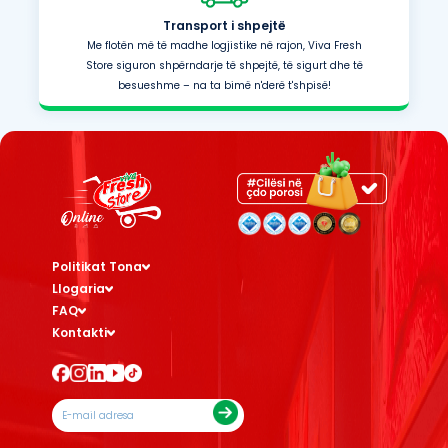
Transport i shpejtë
Me flotën më të madhe logjistike në rajon, Viva Fresh
Store siguron shpërndarje të shpejtë, të sigurt dhe të
besueshme – na ta bimë n'derë t'shpisë!
Politikat Tona
Llogaria
FAQ
Kontakti