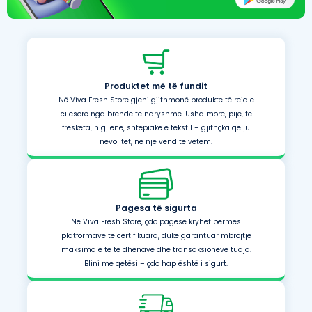
Produktet më të fundit
Në Viva Fresh Store gjeni gjithmonë produkte të reja e
cilësore nga brende të ndryshme. Ushqimore, pije, të
freskëta, higjienë, shtëpiake e tekstil – gjithçka që ju
nevojitet, në një vend të vetëm.
Pagesa të sigurta
Në Viva Fresh Store, çdo pagesë kryhet përmes
platformave të certifikuara, duke garantuar mbrojtje
maksimale të të dhënave dhe transaksioneve tuaja.
Blini me qetësi – çdo hap është i sigurt.