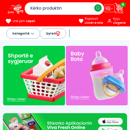
0
🇦🇱
0.00€
Riporosit
Kyçu
unë jam
Loyal.
Listat e mia
Llogaria
Kategoritë
Qyteti