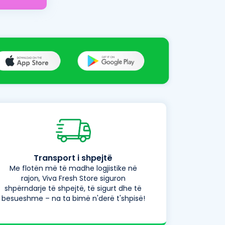
Transport i shpejtë
Me flotën më të madhe logjistike në
rajon, Viva Fresh Store siguron
shpërndarje të shpejtë, të sigurt dhe të
besueshme – na ta bimë n'derë t'shpisë!