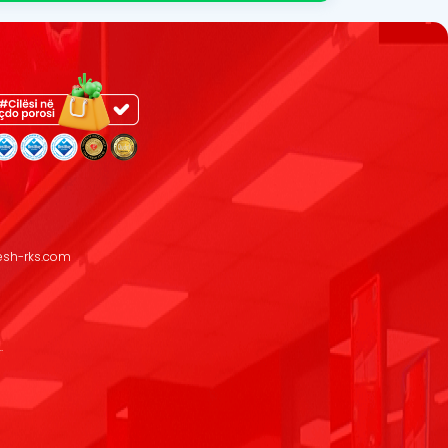
resh-rks.com
.