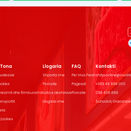
t Tona
Llogaria
FAQ
Kontakti
ivatësisë
Shporta ime
Per Viva Fresh
shitja.online@vivaf
ookies
Porosite
Pagesat
+383 49 998 000
Dorëzimit dhe Rimbursimit
Lista e deshirave
Porosite
038 408 888
ransportit
Llogaria ime
Suhodoll, Gracanice.
jera
 cookies