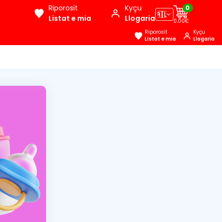
Riporosit
Kyçu
0
🇦🇱
Listat e mia
Llogaria
0.00€
Riporosit
Kyçu
Listat e mia
Llogaria