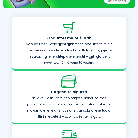
Produktet më të fundit
Në Viva Fresh Store gjeni gjithmonë produkte të reja e
cilësore nga brende të ndryshme. Ushqimore, pije, të
freskëta, higjienë, shtëpiake e tekstil – gjithçka që ju
nevojitet, në një vend të vetëm.
Pagesa të sigurta
Në Viva Fresh Store, çdo pagesë kryhet përmes
platformave të certifikuara, duke garantuar mbrojtje
maksimale të të dhënave dhe transaksioneve tuaja.
Blini me qetësi – çdo hap është i sigurt.