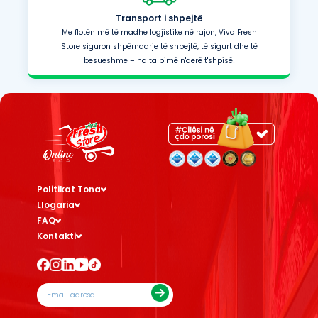
Transport i shpejtë
Me flotën më të madhe logjistike në rajon, Viva Fresh
Store siguron shpërndarje të shpejtë, të sigurt dhe të
besueshme – na ta bimë n'derë t'shpisë!
Politikat Tona
Llogaria
FAQ
Kontakti