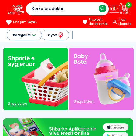
0
🇦🇱
0.00€
Riporosit
Kyçu
unë jam
Loyal.
Listat e mia
Llogaria
Kategoritë
Qyteti