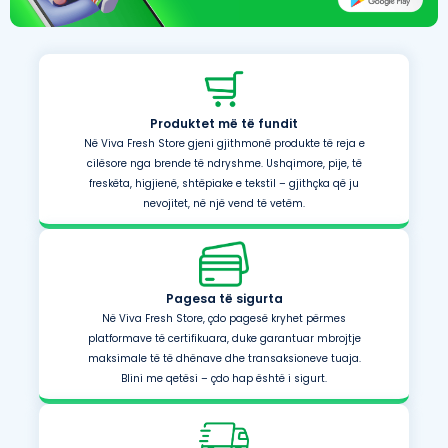
Produktet më të fundit
Në Viva Fresh Store gjeni gjithmonë produkte të reja e
cilësore nga brende të ndryshme. Ushqimore, pije, të
freskëta, higjienë, shtëpiake e tekstil – gjithçka që ju
nevojitet, në një vend të vetëm.
Pagesa të sigurta
Në Viva Fresh Store, çdo pagesë kryhet përmes
platformave të certifikuara, duke garantuar mbrojtje
maksimale të të dhënave dhe transaksioneve tuaja.
Blini me qetësi – çdo hap është i sigurt.