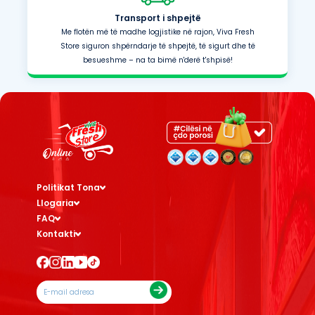
Transport i shpejtë
Me flotën më të madhe logjistike në rajon, Viva Fresh
Store siguron shpërndarje të shpejtë, të sigurt dhe të
besueshme – na ta bimë n'derë t'shpisë!
Politikat Tona
Llogaria
FAQ
Kontakti