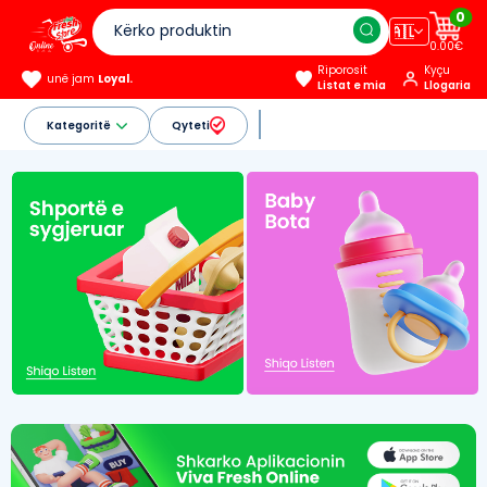
0
🇦🇱
0.00€
Riporosit
Kyçu
unë jam
Loyal.
Listat e mia
Llogaria
Kategoritë
Qyteti