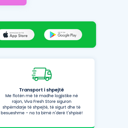
Transport i shpejtë
Me flotën më të madhe logjistike në
rajon, Viva Fresh Store siguron
shpërndarje të shpejtë, të sigurt dhe të
besueshme – na ta bimë n'derë t'shpisë!