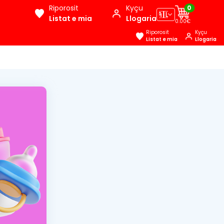
Riporosit
Kyçu
0
🇦🇱
Listat e mia
Llogaria
0.00€
Riporosit
Kyçu
Listat e mia
Llogaria