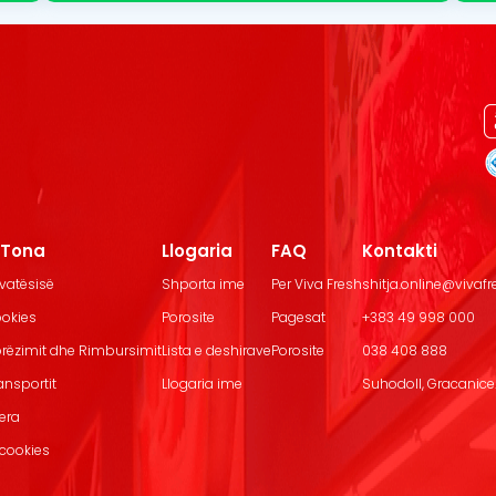
t Tona
Llogaria
FAQ
Kontakti
ivatësisë
Shporta ime
Per Viva Fresh
shitja.online@vivaf
ookies
Porosite
Pagesat
+383 49 998 000
Dorëzimit dhe Rimbursimit
Lista e deshirave
Porosite
038 408 888
ransportit
Llogaria ime
Suhodoll, Gracanice.
jera
 cookies