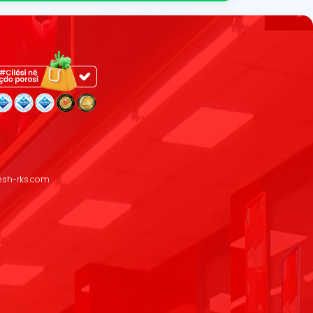
resh-rks.com
.