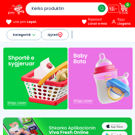
0
🇦🇱
0.00€
Riporosit
Kyçu
unë jam
Loyal.
Listat e mia
Llogaria
Kategoritë
Qyteti