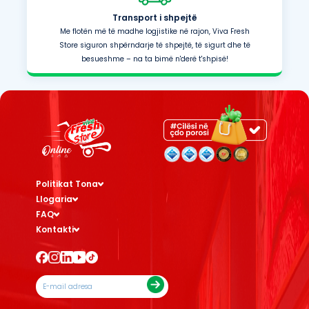
Transport i shpejtë
Me flotën më të madhe logjistike në rajon, Viva Fresh
Store siguron shpërndarje të shpejtë, të sigurt dhe të
besueshme – na ta bimë n'derë t'shpisë!
Politikat Tona
Llogaria
FAQ
Kontakti