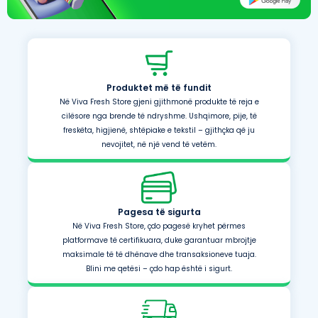
Produktet më të fundit
Në Viva Fresh Store gjeni gjithmonë produkte të reja e
cilësore nga brende të ndryshme. Ushqimore, pije, të
freskëta, higjienë, shtëpiake e tekstil – gjithçka që ju
nevojitet, në një vend të vetëm.
Pagesa të sigurta
Në Viva Fresh Store, çdo pagesë kryhet përmes
platformave të certifikuara, duke garantuar mbrojtje
maksimale të të dhënave dhe transaksioneve tuaja.
Blini me qetësi – çdo hap është i sigurt.