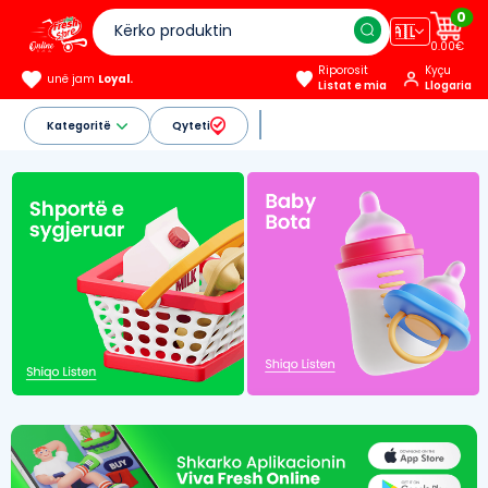
0
🇦🇱
0.00€
Riporosit
Kyçu
unë jam
Loyal.
Listat e mia
Llogaria
Kategoritë
Qyteti