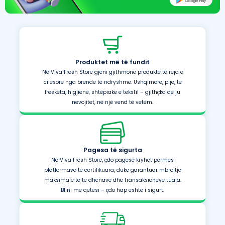
Produktet më të fundit
Në Viva Fresh Store gjeni gjithmonë produkte të reja e
cilësore nga brende të ndryshme. Ushqimore, pije, të
freskëta, higjienë, shtëpiake e tekstil – gjithçka që ju
nevojitet, në një vend të vetëm.
Pagesa të sigurta
Në Viva Fresh Store, çdo pagesë kryhet përmes
platformave të certifikuara, duke garantuar mbrojtje
maksimale të të dhënave dhe transaksioneve tuaja.
Blini me qetësi – çdo hap është i sigurt.