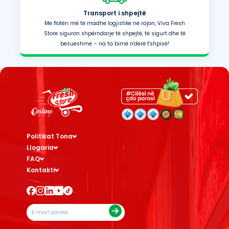
Transport i shpejtë
Me flotën më të madhe logjistike në rajon, Viva Fresh
Store siguron shpërndarje të shpejtë, të sigurt dhe të
besueshme – na ta bimë n'derë t'shpisë!
Politikat Tona
Llogaria
FAQ
Kontakti