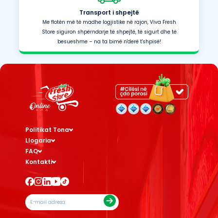
Transport i shpejtë
Me flotën më të madhe logjistike në rajon, Viva Fresh
Store siguron shpërndarje të shpejtë, të sigurt dhe të
besueshme – na ta bimë n'derë t'shpisë!
Politikat Tona
Llogaria
FAQ
Kontakti