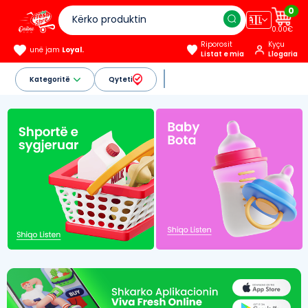
0
🇦🇱
0.00€
Riporosit
Kyçu
unë jam
Loyal.
Listat e mia
Llogaria
Kategoritë
Qyteti