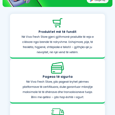
Produktet më të fundit
Në Viva Fresh Store gjeni gjithmonë produkte të reja e
cilësore nga brende të ndryshme. Ushqimore, pije, të
freskëta, higjienë, shtëpiake e tekstil – gjithçka që ju
nevojitet, në një vend të vetëm.
Pagesa të sigurta
Në Viva Fresh Store, çdo pagesë kryhet përmes
platformave të certifikuara, duke garantuar mbrojtje
maksimale të të dhënave dhe transaksioneve tuaja.
Blini me qetësi – çdo hap është i sigurt.