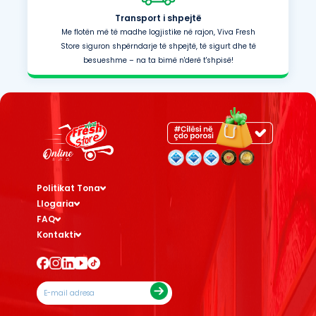
Transport i shpejtë
Me flotën më të madhe logjistike në rajon, Viva Fresh
Store siguron shpërndarje të shpejtë, të sigurt dhe të
besueshme – na ta bimë n'derë t'shpisë!
Politikat Tona
Llogaria
FAQ
Kontakti