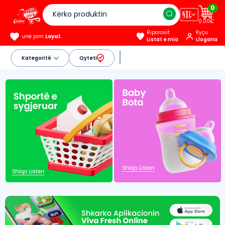
0
🇦🇱
0.00€
Riporosit
Kyçu
unë jam
Loyal.
Listat e mia
Llogaria
Kategoritë
Qyteti