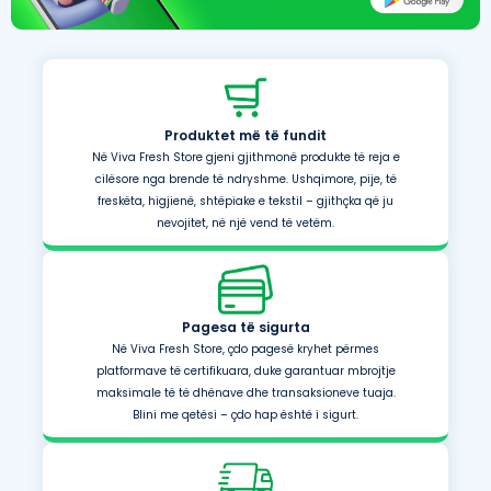
Produktet më të fundit
Në Viva Fresh Store gjeni gjithmonë produkte të reja e
cilësore nga brende të ndryshme. Ushqimore, pije, të
freskëta, higjienë, shtëpiake e tekstil – gjithçka që ju
nevojitet, në një vend të vetëm.
Pagesa të sigurta
Në Viva Fresh Store, çdo pagesë kryhet përmes
platformave të certifikuara, duke garantuar mbrojtje
maksimale të të dhënave dhe transaksioneve tuaja.
Blini me qetësi – çdo hap është i sigurt.