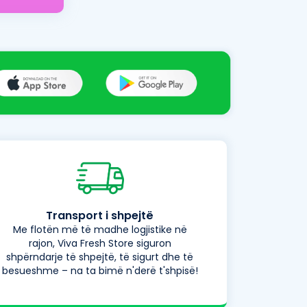
Transport i shpejtë
Me flotën më të madhe logjistike në
rajon, Viva Fresh Store siguron
shpërndarje të shpejtë, të sigurt dhe të
besueshme – na ta bimë n'derë t'shpisë!