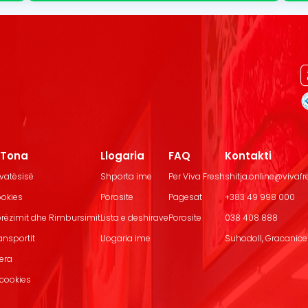
t Tona
Llogaria
FAQ
Kontakti
ivatësisë
Shporta ime
Per Viva Fresh
shitja.online@vivaf
ookies
Porosite
Pagesat
+383 49 998 000
Dorëzimit dhe Rimbursimit
Lista e deshirave
Porosite
038 408 888
ransportit
Llogaria ime
Suhodoll, Gracanice.
jera
 cookies