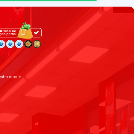
resh-rks.com
.