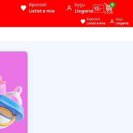
Riporosit
Kyçu
0
🇦🇱
Listat e mia
Llogaria
0.00€
Riporosit
Kyçu
Listat e mia
Llogaria