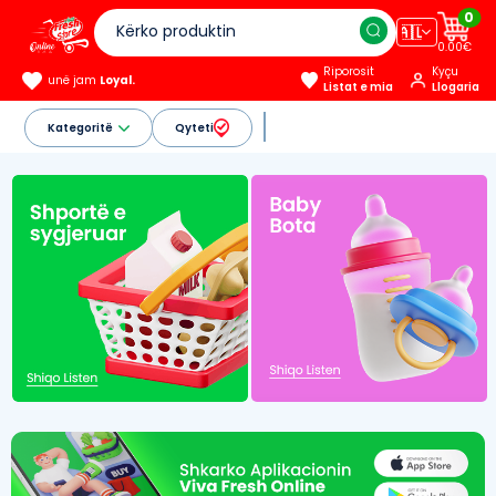
0
🇦🇱
0.00€
Riporosit
Kyçu
unë jam
Loyal.
Listat e mia
Llogaria
Kategoritë
Qyteti