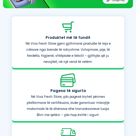
Produktet më të fundit
Në Viva Fresh Store gjeni gjithmonë produkte të reja e
cilësore nga brende të ndryshme. Ushqimore, pije, të
freskëta, higjienë, shtëpiake e tekstil – gjithçka që ju
nevojitet, në një vend të vetëm.
Pagesa të sigurta
Në Viva Fresh Store, çdo pagesë kryhet përmes
platformave të certifikuara, duke garantuar mbrojtje
maksimale të të dhënave dhe transaksioneve tuaja.
Blini me qetësi – çdo hap është i sigurt.