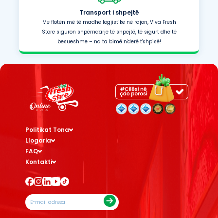
Transport i shpejtë
Me flotën më të madhe logjistike në rajon, Viva Fresh
Store siguron shpërndarje të shpejtë, të sigurt dhe të
besueshme – na ta bimë n'derë t'shpisë!
Politikat Tona
Llogaria
FAQ
Kontakti