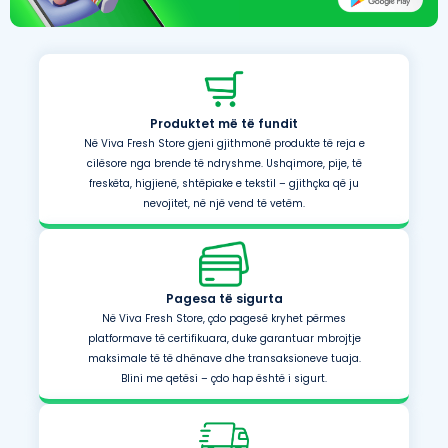
Produktet më të fundit
Në Viva Fresh Store gjeni gjithmonë produkte të reja e
cilësore nga brende të ndryshme. Ushqimore, pije, të
freskëta, higjienë, shtëpiake e tekstil – gjithçka që ju
nevojitet, në një vend të vetëm.
Pagesa të sigurta
Në Viva Fresh Store, çdo pagesë kryhet përmes
platformave të certifikuara, duke garantuar mbrojtje
maksimale të të dhënave dhe transaksioneve tuaja.
Blini me qetësi – çdo hap është i sigurt.