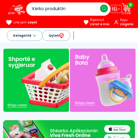
0
🇦🇱
0.00€
Riporosit
Kyçu
unë jam
Loyal.
Listat e mia
Llogaria
Kategoritë
Qyteti