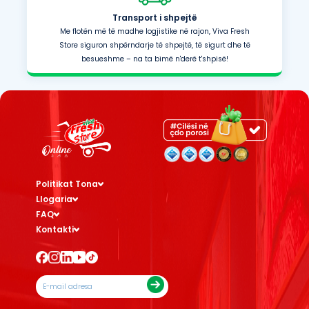
Transport i shpejtë
Me flotën më të madhe logjistike në rajon, Viva Fresh
Store siguron shpërndarje të shpejtë, të sigurt dhe të
besueshme – na ta bimë n'derë t'shpisë!
Politikat Tona
Llogaria
FAQ
Kontakti