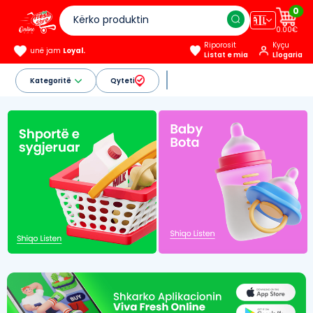
0
🇦🇱
0.00€
Riporosit
Kyçu
unë jam
Loyal.
Listat e mia
Llogaria
Kategoritë
Qyteti