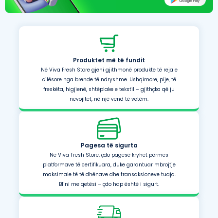
Produktet më të fundit
Në Viva Fresh Store gjeni gjithmonë produkte të reja e
cilësore nga brende të ndryshme. Ushqimore, pije, të
freskëta, higjienë, shtëpiake e tekstil – gjithçka që ju
nevojitet, në një vend të vetëm.
Pagesa të sigurta
Në Viva Fresh Store, çdo pagesë kryhet përmes
platformave të certifikuara, duke garantuar mbrojtje
maksimale të të dhënave dhe transaksioneve tuaja.
Blini me qetësi – çdo hap është i sigurt.