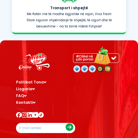
Transport i shpejtë
Me flotën më të madhe logjistike në rajon, Viva Fresh
Store siguron shpërndarje të shpejtë, të sigurt dhe të
besueshme – na ta bimë n'derë t'shpisë!
Politikat Tona
Llogaria
FAQ
Kontakti