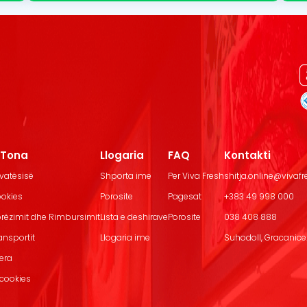
t Tona
Llogaria
FAQ
Kontakti
ivatësisë
Shporta ime
Per Viva Fresh
shitja.online@vivaf
ookies
Porosite
Pagesat
+383 49 998 000
Dorëzimit dhe Rimbursimit
Lista e deshirave
Porosite
038 408 888
ransportit
Llogaria ime
Suhodoll, Gracanice.
jera
 cookies