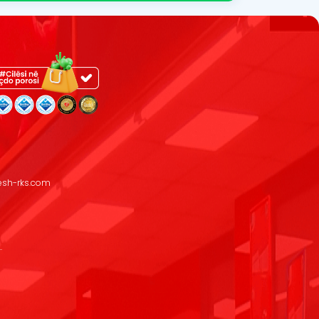
resh-rks.com
.