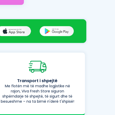
Transport i shpejtë
Me flotën më të madhe logjistike në
rajon, Viva Fresh Store siguron
shpërndarje të shpejtë, të sigurt dhe të
besueshme – na ta bimë n'derë t'shpisë!