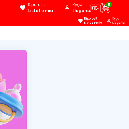
Riporosit
Kyçu
0
🇦🇱
Listat e mia
Llogaria
0.00€
Riporosit
Kyçu
Listat e mia
Llogaria