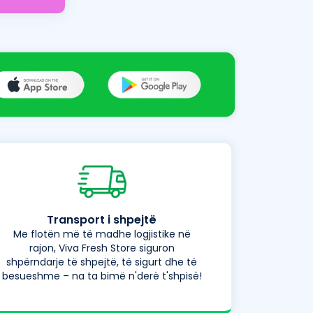
Transport i shpejtë
Me flotën më të madhe logjistike në
rajon, Viva Fresh Store siguron
shpërndarje të shpejtë, të sigurt dhe të
besueshme – na ta bimë n'derë t'shpisë!