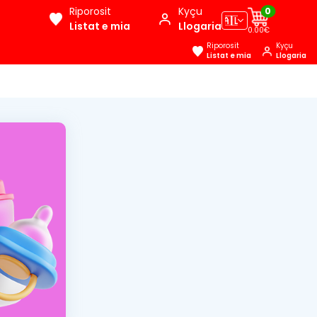
Riporosit
Kyçu
0
🇦🇱
Listat e mia
Llogaria
0.00€
Riporosit
Kyçu
Listat e mia
Llogaria