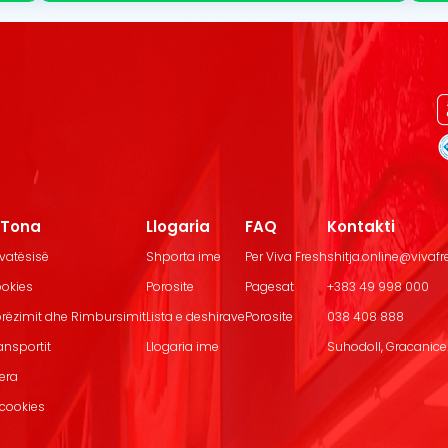
t Tona
Llogaria
FAQ
Kontakti
ivatësisë
Shporta ime
Per Viva Fresh
shitja.online@vivaf
ookies
Porosite
Pagesat
+383 49 998 000
Dorëzimit dhe Rimbursimit
Lista e deshirave
Porosite
038 408 888
ransportit
Llogaria ime
Suhodoll, Gracanice.
jera
 cookies