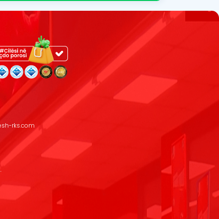
resh-rks.com
.