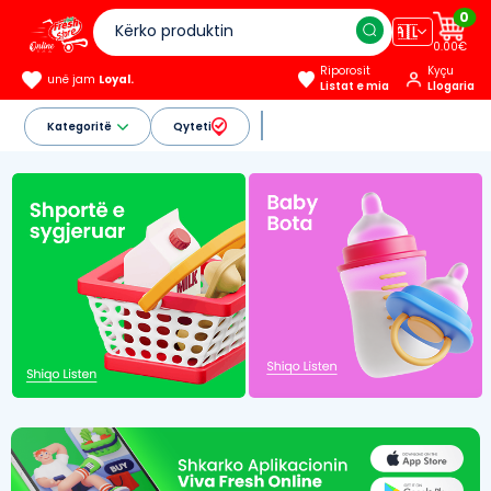
0
🇦🇱
0.00€
Riporosit
Kyçu
unë jam
Loyal.
Listat e mia
Llogaria
Kategoritë
Qyteti