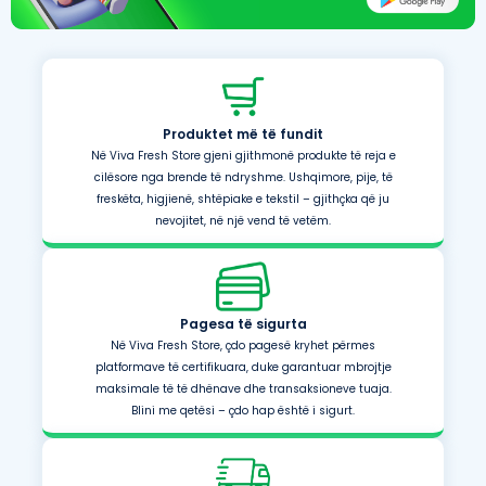
Produktet më të fundit
Në Viva Fresh Store gjeni gjithmonë produkte të reja e
cilësore nga brende të ndryshme. Ushqimore, pije, të
freskëta, higjienë, shtëpiake e tekstil – gjithçka që ju
nevojitet, në një vend të vetëm.
Pagesa të sigurta
Në Viva Fresh Store, çdo pagesë kryhet përmes
platformave të certifikuara, duke garantuar mbrojtje
maksimale të të dhënave dhe transaksioneve tuaja.
Blini me qetësi – çdo hap është i sigurt.