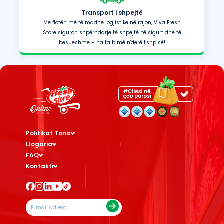
Transport i shpejtë
Me flotën më të madhe logjistike në rajon, Viva Fresh
Store siguron shpërndarje të shpejtë, të sigurt dhe të
besueshme – na ta bimë n'derë t'shpisë!
Politikat Tona
Llogaria
FAQ
Kontakti