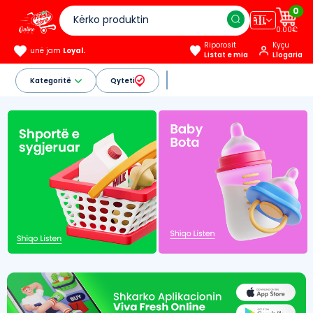
0
🇦🇱
0.00€
Riporosit
Kyçu
unë jam
Loyal.
Listat e mia
Llogaria
Kategoritë
Qyteti