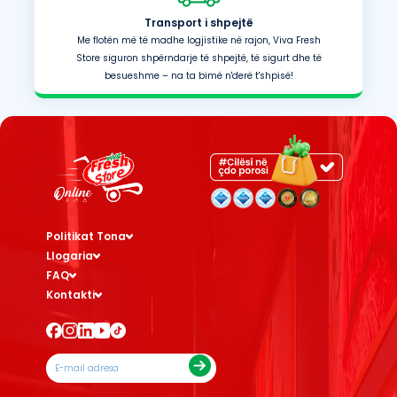
Transport i shpejtë
Me flotën më të madhe logjistike në rajon, Viva Fresh
Store siguron shpërndarje të shpejtë, të sigurt dhe të
besueshme – na ta bimë n'derë t'shpisë!
Politikat Tona
Llogaria
FAQ
Kontakti