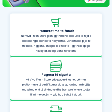
Produktet më të fundit
Në Viva Fresh Store gjeni gjithmonë produkte të reja e
cilësore nga brende të ndryshme. Ushqimore, pije, të
freskëta, higjienë, shtëpiake e tekstil – gjithçka që ju
nevojitet, në një vend të vetëm.
Pagesa të sigurta
Në Viva Fresh Store, çdo pagesë kryhet përmes
platformave të certifikuara, duke garantuar mbrojtje
maksimale të të dhënave dhe transaksioneve tuaja.
Blini me qetësi – çdo hap është i sigurt.