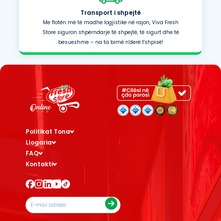
Transport i shpejtë
Me flotën më të madhe logjistike në rajon, Viva Fresh
Store siguron shpërndarje të shpejtë, të sigurt dhe të
besueshme – na ta bimë n'derë t'shpisë!
Politikat Tona
Llogaria
FAQ
Kontakti