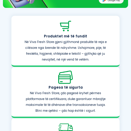
Produktet më të fundit
Në Viva Fresh Store gjeni gjithmonë produkte të reja e
cilësore nga brende të ndryshme. Ushqimore, pije, të
freskëta, higjienë, shtëpiake e tekstil – gjithçka që ju
nevojitet, në një vend të vetëm.
Pagesa të sigurta
Në Viva Fresh Store, çdo pagesë kryhet përmes
platformave të certifikuara, duke garantuar mbrojtje
maksimale të të dhënave dhe transaksioneve tuaja.
Blini me qetësi – çdo hap është i sigurt.