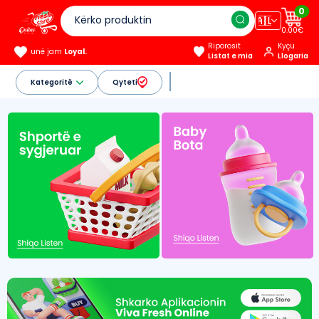
0
🇦🇱
0.00€
Riporosit
Kyçu
unë jam
Loyal.
Listat e mia
Llogaria
Kategoritë
Qyteti