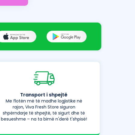
Transport i shpejtë
Me flotën më të madhe logjistike në
rajon, Viva Fresh Store siguron
shpërndarje të shpejtë, të sigurt dhe të
besueshme – na ta bimë n'derë t'shpisë!