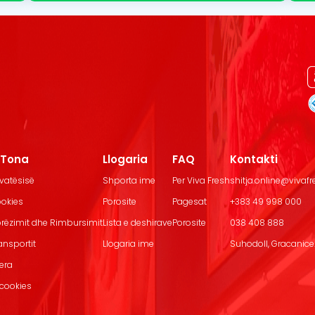
t Tona
Llogaria
FAQ
Kontakti
ivatësisë
Shporta ime
Per Viva Fresh
shitja.online@vivaf
ookies
Porosite
Pagesat
+383 49 998 000
Dorëzimit dhe Rimbursimit
Lista e deshirave
Porosite
038 408 888
ransportit
Llogaria ime
Suhodoll, Gracanice.
jera
 cookies