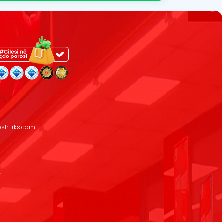
resh-rks.com
.