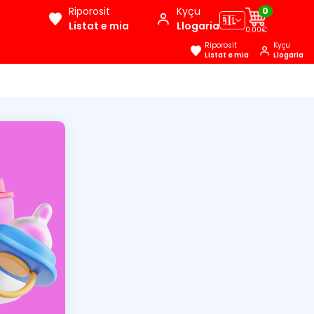
Riporosit
Kyçu
0
🇦🇱
Listat e mia
Llogaria
0.00€
Riporosit
Kyçu
Listat e mia
Llogaria