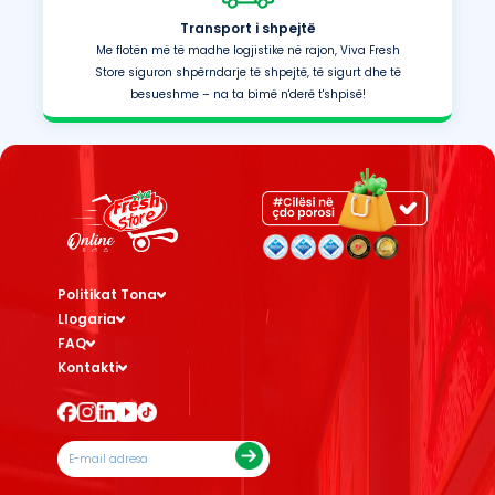
Transport i shpejtë
Me flotën më të madhe logjistike në rajon, Viva Fresh
Store siguron shpërndarje të shpejtë, të sigurt dhe të
besueshme – na ta bimë n'derë t'shpisë!
Politikat Tona
Llogaria
FAQ
Kontakti