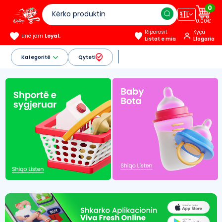
0
🇦🇱
0.00€
Riporosit
Kyçu
unë jam
Loyal.
Listat e mia
Llogaria
Kategoritë
Qyteti