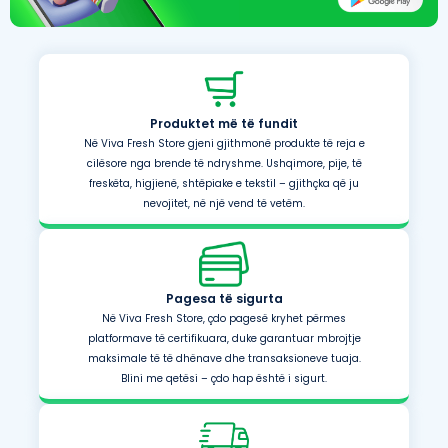
Produktet më të fundit
Në Viva Fresh Store gjeni gjithmonë produkte të reja e
cilësore nga brende të ndryshme. Ushqimore, pije, të
freskëta, higjienë, shtëpiake e tekstil – gjithçka që ju
nevojitet, në një vend të vetëm.
Pagesa të sigurta
Në Viva Fresh Store, çdo pagesë kryhet përmes
platformave të certifikuara, duke garantuar mbrojtje
maksimale të të dhënave dhe transaksioneve tuaja.
Blini me qetësi – çdo hap është i sigurt.