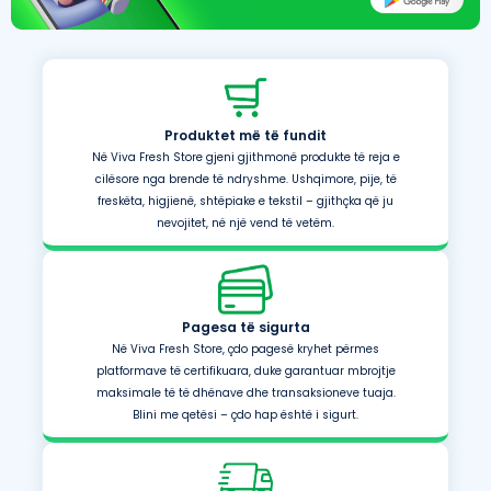
Produktet më të fundit
Në Viva Fresh Store gjeni gjithmonë produkte të reja e
cilësore nga brende të ndryshme. Ushqimore, pije, të
freskëta, higjienë, shtëpiake e tekstil – gjithçka që ju
nevojitet, në një vend të vetëm.
Pagesa të sigurta
Në Viva Fresh Store, çdo pagesë kryhet përmes
platformave të certifikuara, duke garantuar mbrojtje
maksimale të të dhënave dhe transaksioneve tuaja.
Blini me qetësi – çdo hap është i sigurt.