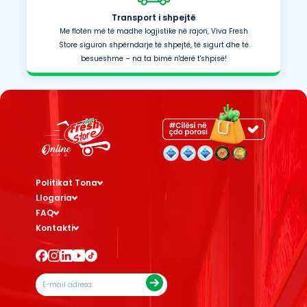
Transport i shpejtë
Me flotën më të madhe logjistike në rajon, Viva Fresh
Store siguron shpërndarje të shpejtë, të sigurt dhe të
besueshme – na ta bimë n'derë t'shpisë!
Politikat Tona
Llogaria
FAQ
Kontakti