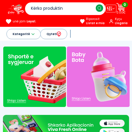
0
🇦🇱
0.00€
Riporosit
Kyçu
unë jam
Loyal.
Listat e mia
Llogaria
Kategoritë
Qyteti