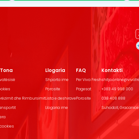
t Tona
Llogaria
FAQ
Kontakti
ivatësisë
Shporta ime
Per Viva Fresh
shitja.online@vivaf
ookies
Porosite
Pagesat
+383 49 998 000
Dorëzimit dhe Rimbursimit
Lista e deshirave
Porosite
038 408 888
ransportit
Llogaria ime
Suhodoll, Gracanice.
jera
 cookies