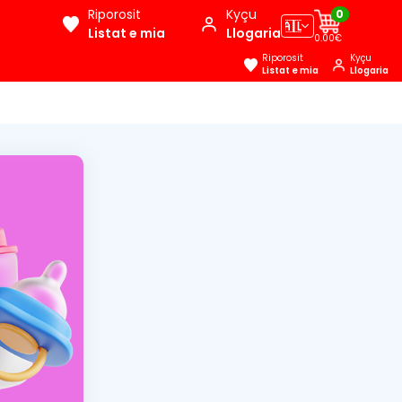
Riporosit
Kyçu
0
🇦🇱
Listat e mia
Llogaria
0.00€
Riporosit
Kyçu
Listat e mia
Llogaria