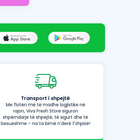
Transport i shpejtë
Me flotën më të madhe logjistike në
rajon, Viva Fresh Store siguron
shpërndarje të shpejtë, të sigurt dhe të
besueshme – na ta bimë n'derë t'shpisë!