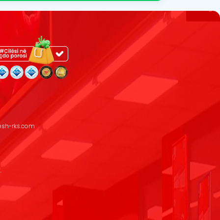
resh-rks.com
.