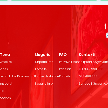
t Tona
Llogaria
FAQ
Kontakti
ivatësisë
Shporta ime
Per Viva Fresh
shitja.online@vivaf
ookies
Porosite
Pagesat
+383 49 998 000
Dorëzimit dhe Rimbursimit
Lista e deshirave
Porosite
038 408 888
ransportit
Llogaria ime
Suhodoll, Gracanice.
jera
 cookies