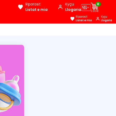
Riporosit
Kyçu
0
🇦🇱
Listat e mia
Llogaria
0.00€
Riporosit
Kyçu
Listat e mia
Llogaria