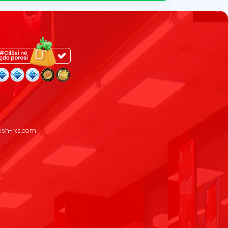
resh-rks.com
.