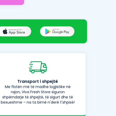
Transport i shpejtë
Me flotën më të madhe logjistike në
rajon, Viva Fresh Store siguron
shpërndarje të shpejtë, të sigurt dhe të
besueshme – na ta bimë n'derë t'shpisë!