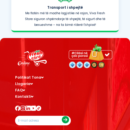
Transport i shpejtë
Me flotën më të madhe logjistike në rajon, Viva Fresh
Store siguron shpërndarje të shpejtë, të sigurt dhe të
besueshme – na ta bimë n'derë t'shpisë!
Politikat Tona
Llogaria
FAQ
Kontakti