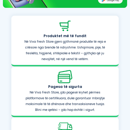
Produktet më të fundit
Në Viva Fresh Store gjeni gjithmonë produkte të reja e
cilësore nga brende të ndryshme. Ushqimore, pije, të
freskëta, higjienë, shtëpiake e tekstil – gjithçka që ju
nevojitet, në një vend të vetëm.
Pagesa të sigurta
Në Viva Fresh Store, çdo pagesë kryhet përmes
platformave të certifikuara, duke garantuar mbrojtje
maksimale të të dhënave dhe transaksioneve tuaja.
Blini me qetësi – çdo hap është i sigurt.