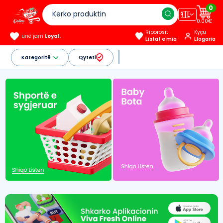
0
🇦🇱
0.00€
Riporosit
Kyçu
unë jam
Loyal.
Listat e mia
Llogaria
Kategoritë
Qyteti