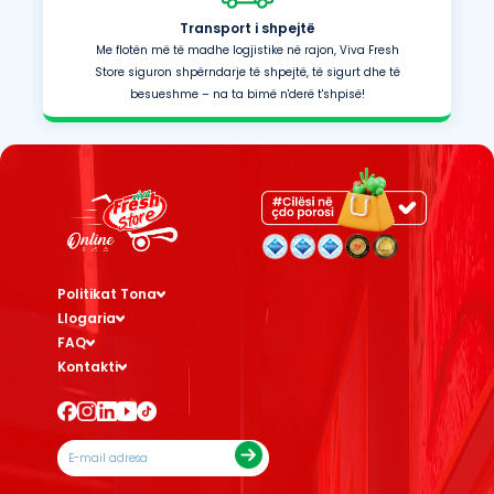
Transport i shpejtë
Me flotën më të madhe logjistike në rajon, Viva Fresh
Store siguron shpërndarje të shpejtë, të sigurt dhe të
besueshme – na ta bimë n'derë t'shpisë!
Politikat Tona
Llogaria
FAQ
Kontakti