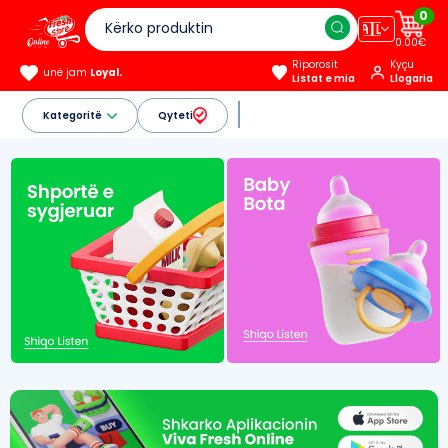
0
🇦🇱
0.00€
Riporosit
Kyçu
unë jam
Loyal.
Listat e mia
Llogaria
Kategoritë
Qyteti