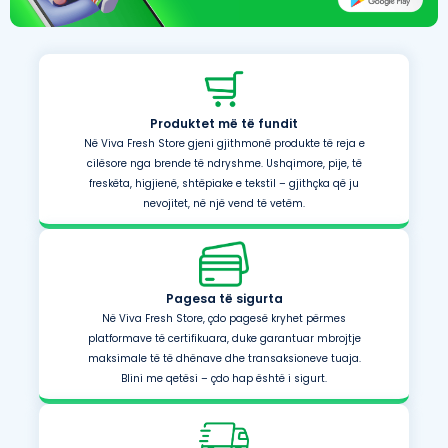
Produktet më të fundit
Në Viva Fresh Store gjeni gjithmonë produkte të reja e
cilësore nga brende të ndryshme. Ushqimore, pije, të
freskëta, higjienë, shtëpiake e tekstil – gjithçka që ju
nevojitet, në një vend të vetëm.
Pagesa të sigurta
Në Viva Fresh Store, çdo pagesë kryhet përmes
platformave të certifikuara, duke garantuar mbrojtje
maksimale të të dhënave dhe transaksioneve tuaja.
Blini me qetësi – çdo hap është i sigurt.